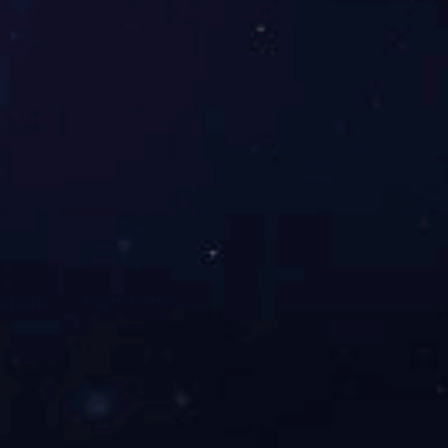
HCHP人造草坪机
JBZ-07分卷机
首页
前一页
1
后一页
尾页
关于我们
新闻中心
产品中心
公司简介
公司动态
九游网页版登录入口
厂房展示
行业资讯
剖丝机
驰恩证书
草坪机
分卷机
九游（中国）
吴女士：13968634929
何先生：13970359009
邮箱：396693674@qq.com
网址：www.ronderhacopian.com