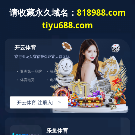
驰恩机械
PRODUCT CENTER
产品中心
产品分类
九游网页版登录入口
剖丝机
草坪机